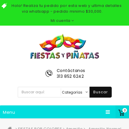
Hola! Realiza tu pedido por esta web y ultima detalles
via whatsapp - pedido minimo $30,000.
Mi cuenta
Contáctanos
313 852 6242
Buscar
0
Menu
FIESTAS POR COLORES
Amarillo
Amarillo Normal