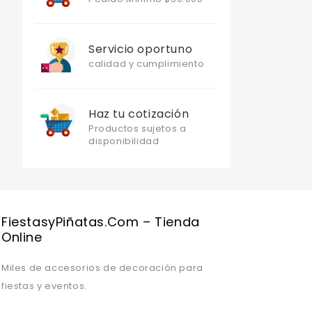
Servicio oportuno
calidad y cumplimiento
Haz tu cotización
Productos sujetos a
disponibilidad
Valentine's Day is coming, it's time to prepare all kinds of gifts,
FiestasyPiñatas.com – Tienda
Online
Miles de accesorios de decoración para
fiestas y eventos.