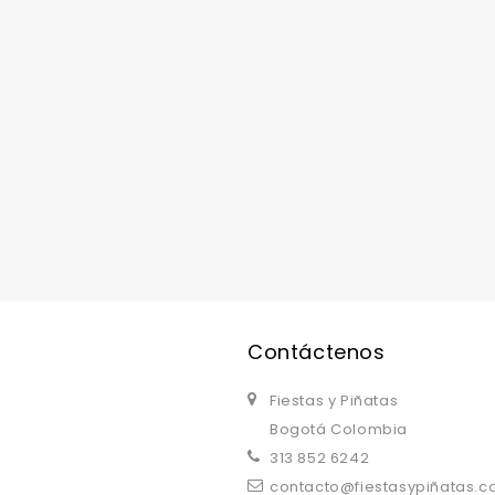
replica watches uk
are a good choice.
Contáctenos
Fiestas y Piñatas
Bogotá Colombia
313 852 6242
contacto@fiestasypiñatas.