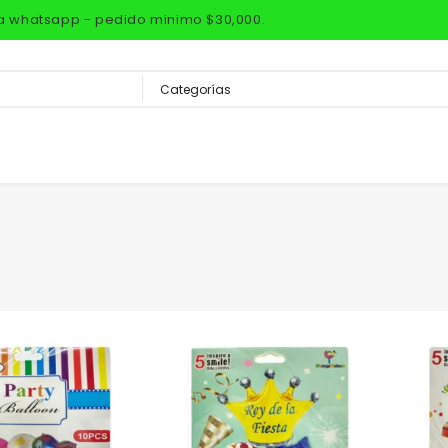
via whatsapp - pedido minimo $30,000.