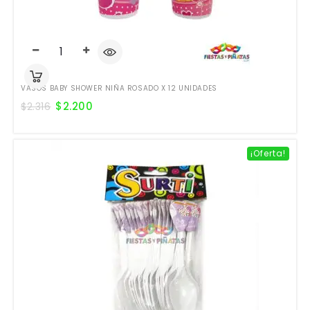
VASOS BABY SHOWER NIÑA ROSADO X 12 UNIDADES
$
2.200
$
2.316
¡Oferta!