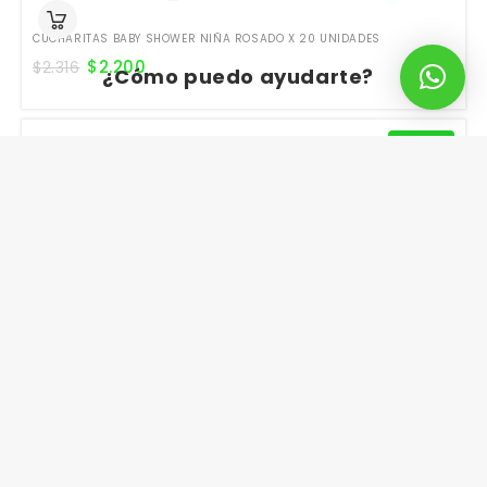
CUCHARITAS BABY SHOWER NIÑA ROSADO X 20 UNIDADES
$
2.200
$
2.316
¿Cómo puedo ayudarte?
¡Oferta!
MANTEL BABY SHOWER CIGUEÑA LILA X UNIDAD