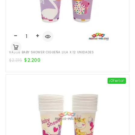
VASOS BABY SHOWER CIGUEÑA LILA X 12 UNIDADES
$
2.200
$
2.316
¡Oferta!