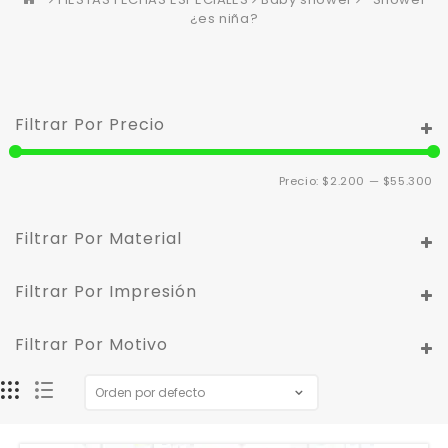
¿es niña?
Filtrar Por Precio
Pr
Pr
Precio:
$2.200
—
$55.300
m
m
Filtrar Por Material
Filtrar Por Impresión
Filtrar Por Motivo