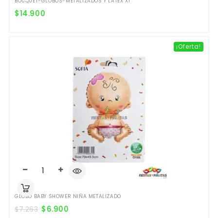
BOUQUET-GLOBOS-METALIZADOS Y LATEX X1
$
14.900
¡Oferta!
GLOBO BABY SHOWER NIÑA METALIZADO
$
6.900
$
7.263