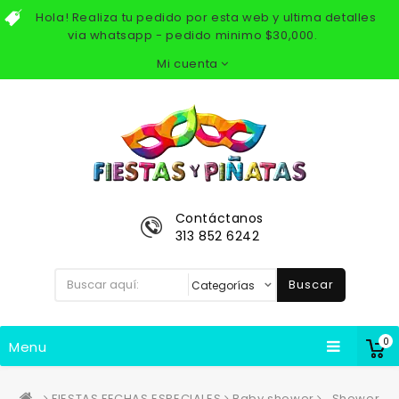
Hola! Realiza tu pedido por esta web y ultima detalles
via whatsapp - pedido minimo $30,000.
Mi cuenta
Contáctanos
313 852 6242
Buscar
0
Menu
FIESTAS FECHAS ESPECIALES
Baby shower
Shower