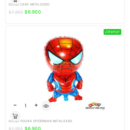
GLOBO CARS METALIZADO
$
6.900
$
7.263
¡Oferta!
GLOBO FIGURA SPIDERMAN METALIZADO
$
6.900
$
7.263