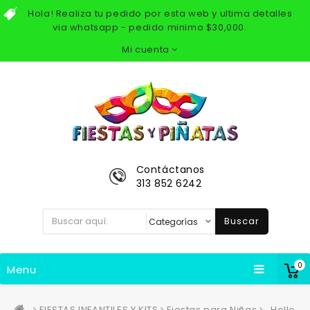
Hola! Realiza tu pedido por esta web y ultima detalles
via whatsapp - pedido minimo $30,000.
Mi cuenta
Contáctanos
313 852 6242
Buscar
0
Menu
FIESTAS INFANTILES Y KITS
Fiestas para Niñas
Hello