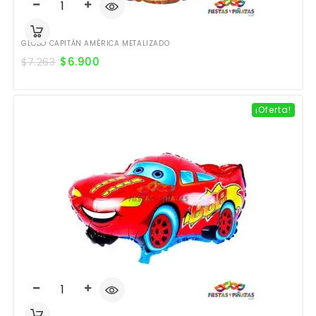
GLOBO CAPITÁN AMÉRICA METALIZADO
$
6.900
$
7.263
¡Oferta!