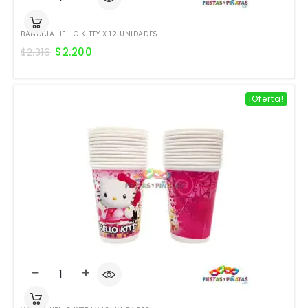
BANDEJA HELLO KITTY X 12 UNIDADES
$
2.200
$
2.316
¡Oferta!