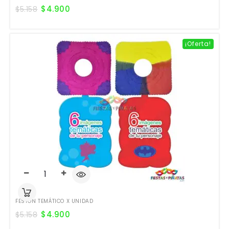
$
4.900
$
5.158
¡Oferta!
FESTÓN TEMÁTICO X UNIDAD
$
4.900
$
5.158