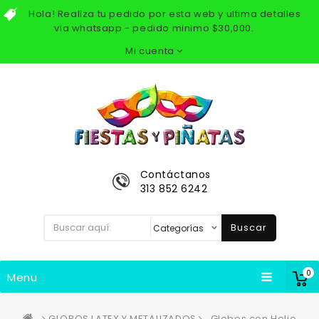
Hola! Realiza tu pedido por esta web y ultima detalles
via whatsapp - pedido minimo $30,000.
Mi cuenta
Contáctanos
313 852 6242
Buscar
0
Menu
GLOBOS LATEX Y METALIZADOS
Globos con Helio