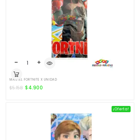
MANTEL FORTNITE X UNIDAD
$
4.900
$
5.158
¡Oferta!