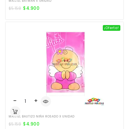
MANTEL BATMAN X UNIDAD
$
4.900
$
5.158
¡Oferta!
MANTEL BAUTIZO NIÑA ROSADO X UNIDAD
$
4.900
$
5.158