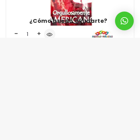
¿Cómo puedo ayudarte?
MANTEL FUTBOL AMERICA DE CALI X UNIDAD
$
4.900
$
5.158
¡Oferta!