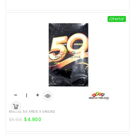
¡Oferta!
MANTEL 50 AÑOS X UNIDAD
$
4.900
$
5.158