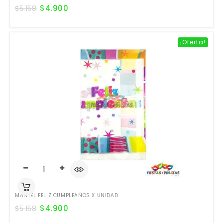
$
4.900
$
5.158
¡Oferta!
MANTEL FELIZ CUMPLEAÑOS X UNIDAD
$
4.900
$
5.158