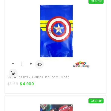
¡Oferta!
MANTEL CAPITAN AMERICA ESCUDO X UNIDAD
$
4.900
$
5.158
¡Oferta!