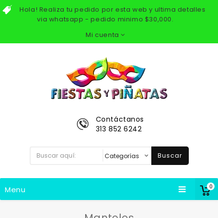
Hola! Realiza tu pedido por esta web y ultima detalles
via whatsapp - pedido minimo $30,000.
Mi cuenta
Contáctanos
313 852 6242
Buscar
0
Menu
Manteles