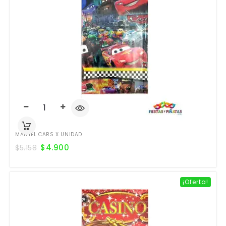
MANTEL CARS X UNIDAD
$
4.900
$
5.158
¡Oferta!