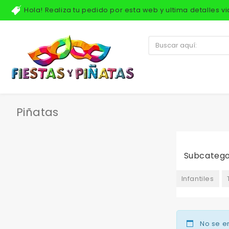
Hola! Realiza tu pedido por esta web y ultima detalles 
Piñatas
Subcatego
Infantiles
No se e