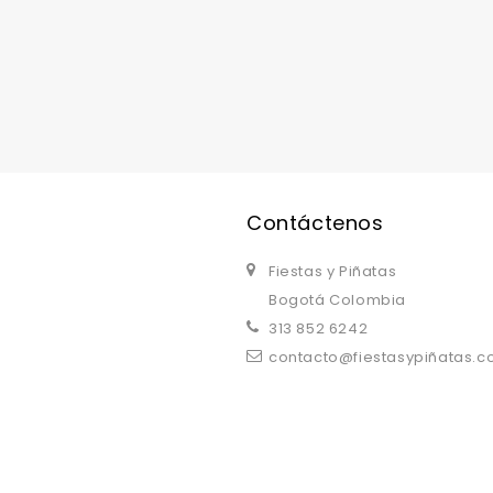
replica watches uk
are a good choice.
Contáctenos
Fiestas y Piñatas
Bogotá Colombia
313 852 6242
contacto@fiestasypiñatas.