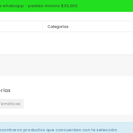
via whatsapp - pedido minimo $30,000.
rías
Temáticas
ncontraron productos que concuerden con la selección.