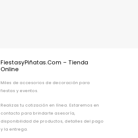
Valentine's Day is coming, it's time to prepare all kinds of gifts,
FiestasyPiñatas.com – Tienda
Online
Miles de accesorios de decoración para
fiestas y eventos.
Realizas tu cotización en línea. Estaremos en
contacto para brindarte asesoría,
disponibilidad de productos, detalles del pago
y la entrega.