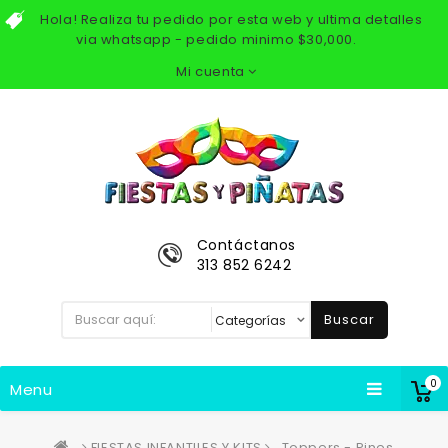
Hola! Realiza tu pedido por esta web y ultima detalles
via whatsapp - pedido minimo $30,000.
Mi cuenta
Contáctanos
313 852 6242
Buscar
0
Menu
FIESTAS INFANTILES Y KITS
Toppers - Pines