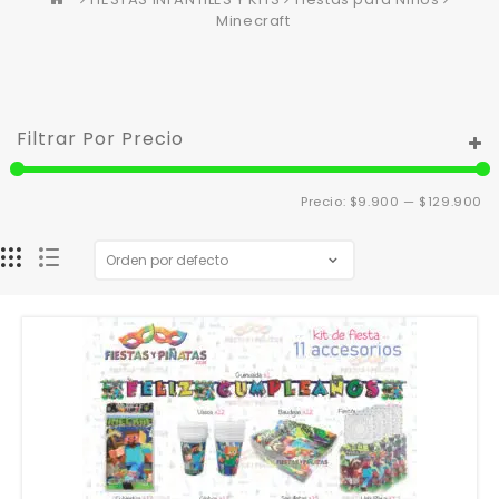
Minecraft
Filtrar Por Precio
Pr
Pr
Precio:
$9.900
—
$129.900
m
m