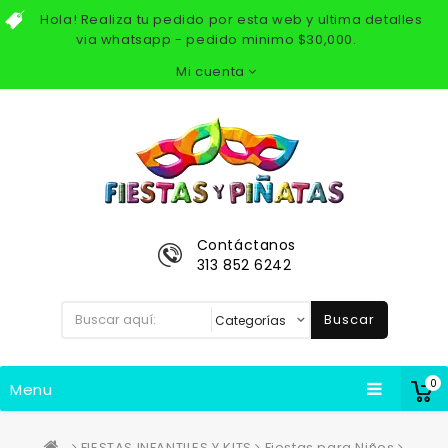
Hola! Realiza tu pedido por esta web y ultima detalles
via whatsapp - pedido minimo $30,000.
Mi cuenta
Contáctanos
313 852 6242
Buscar
0
Menu
FIESTAS INFANTILES Y KITS
Fiestas para Niños