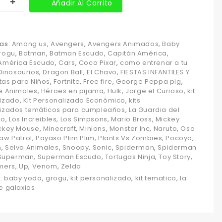
Añadir Al Carrito
as:
Among us
,
Avengers
,
Avengers Animados
,
Baby
rogu
,
Batman
,
Batman Escudo
,
Capitán América
,
América Escudo
,
Cars
,
Coco Pixar
,
como entrenar a tu
Dinosaurios
,
Dragon Ball
,
El Chavo
,
FIESTAS INFANTILES Y
stas para Niños
,
Fortnite
,
Free fire
,
George Peppa pig
,
e Animales
,
Héroes en pijama
,
Hulk
,
Jorge el Curioso
,
kit
izado
,
Kit Personalizado Económico
,
kits
izados temáticos para cumpleaños
,
La Guardia del
go
,
Los Increibles
,
Los Simpsons
,
Mario Bross
,
Mickey
ckey Mouse
,
Minecraft
,
Minions
,
Monster Inc
,
Naruto
,
Oso
aw Patrol
,
Payaso Plim Plim
,
Plants Vs Zombies
,
Pocoyo
,
n
,
Selva Animales
,
Snoopy
,
Sonic
,
Spiderman
,
Spiderman
Superman
,
Superman Escudo
,
Tortugas Ninja
,
Toy Story
,
mers
,
Up
,
Venom
,
Zelda
s:
baby yoda
,
grogu
,
kit personalizado
,
kit tematico
,
la
e galaxias