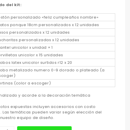
o del kit:
estón personalizado «feliz cumpleaños nombre»
latos ponque 18cm personalizados x 12 unidades
asos personalizados x 12 unidades
ucharitas personalizadas x 12 unidades
antel unicolor x unidad × 1
ervilletas unicolor x 15 unidades
lobos latex unicolor surtidos r12 x 20
lobo metalizado numero 0-9 dorado o plateado (a
scoger)
ortinas (color a escoger)
onalizado y acorde a la decoración temática
fotos expuestas incluyen accesorios con costo
l. Las temáticas pueden variar según elección del
o nuestro equipo de diseño.