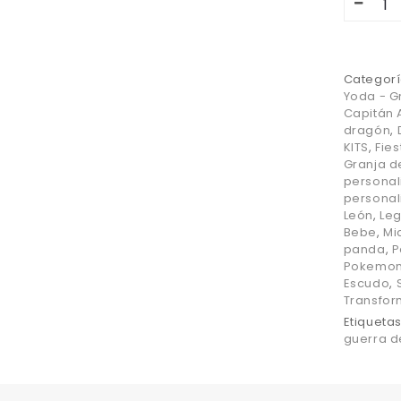
Categorí
Yoda - G
Capitán 
dragón
,
KITS
,
Fie
Granja d
personal
personal
León
,
Le
Bebe
,
Mi
panda
,
P
Pokemo
Escudo
,
Transfor
Etiqueta
guerra d