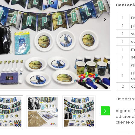
Contenid
1
F
1
p
1
v
1
c
1
m
1
s
1
g
g
1
e
2
c
Kit pers
Algunas 
adiciona
cliente 