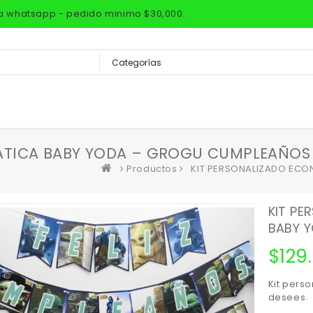
via whatsapp - pedido minimo $30,000.
ATICA BABY YODA – GROGU CUMPLEAÑOS
Productos
KIT PERSONALIZADO EC
KIT P
BABY 
$
129
Kit pers
desees.