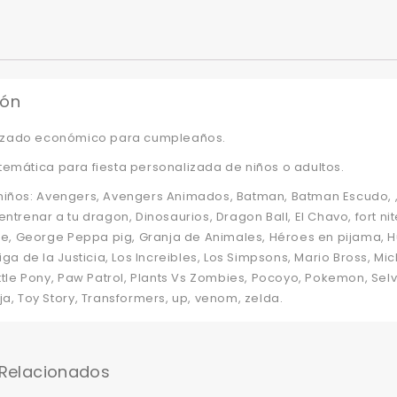
ión
lizado económico para cumpleaños.
emática para fiesta personalizada de niños o adultos.
niños: Avengers, Avengers Animados, Batman, Batman Escudo, 
ntrenar a tu dragon, Dinosaurios, Dragon Ball, El Chavo, fort nite,
ite, George Peppa pig, Granja de Animales, Héroes en pijama, Hu
Liga de la Justicia, Los Increibles, Los Simpsons, Mario Bross, M
ittle Pony, Paw Patrol, Plants Vs Zombies, Pocoyo, Pokemon, Sel
ja, Toy Story, Transformers, up, venom, zelda.
 Relacionados