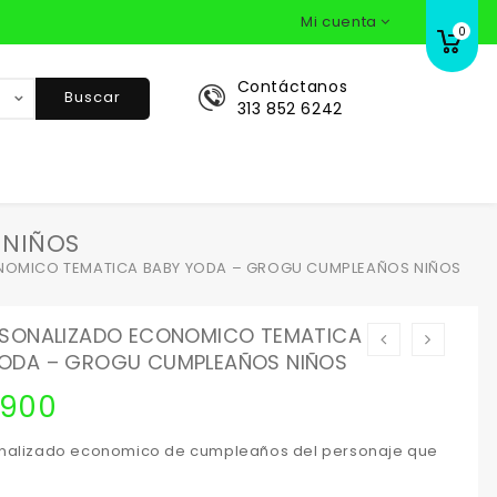
Mi cuenta
0
Contáctanos
Buscar
313 852 6242
 NIÑOS
ONOMICO TEMATICA BABY YODA – GROGU CUMPLEAÑOS NIÑOS
ERSONALIZADO ECONOMICO TEMATICA
YODA – GROGU CUMPLEAÑOS NIÑOS
.900
onalizado economico de cumpleaños del personaje que