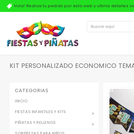
Hola! Realiza tu pedido por esta web y ultima detalles 
KIT PERSONALIZADO ECONOMICO TEM
CATEGORIAS
INICIO
FIESTAS INFANTILES Y KITS
PIÑATAS Y RELLENOS
SORPRESAS PARA NIÑOS