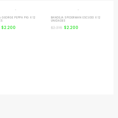
 GEORGE PEPPA PIG X 12
BANDEJA SPIDERMAN ESCUDO X 12
BA
ES
UNIDADES
$
2
$
2.200
$
2.200
$
2.316