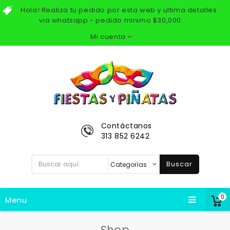
Hola! Realiza tu pedido por esta web y ultima detalles
via whatsapp - pedido minimo $30,000.
Mi cuenta
Contáctanos
313 852 6242
Buscar
0
Menu
Shop