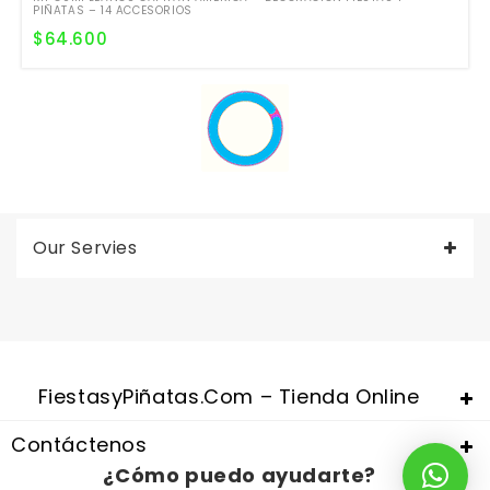
PIÑATAS – 14 ACCESORIOS
$
64.600
Our Servies
Valentine's Day is coming, it's time to prepare all kinds of gifts,
replica watches uk
are a good choice.
FiestasyPiñatas.com – Tienda Online
Contáctenos
¿Cómo puedo ayudarte?