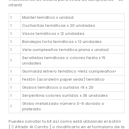
infantil
1
Mantel temático x unidad
1
Cucharitas temáticas x 20 unidades
1
Vasos temáticos x 12 unidades
1
Bandejas torta temáticas x 12 unidades
1
Vela cumpleaños temática plana x unidad
Servilletas temáticas o colores fiesta x 15
1
unidades
1
Guirnalda letrero temático «feliz cumpleaños»
1
Festón (acordeón papel seda) temático
1
Globos temáticos o surtidos r9 x 20
1
Serpentina colores surtidos x 36 unidades
Globo metalizado número 0-9 dorado o
1
plateado
Puedes solicitar tu kit así como está utilizando el botón
[
Añadir Al Carrito ] o modificarlo en el formulario de la