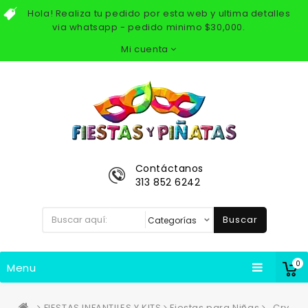
Hola! Realiza tu pedido por esta web y ultima detalles
via whatsapp - pedido minimo $30,000.
Mi cuenta
Contáctanos
313 852 6242
Buscar
0
Menu
FIESTAS INFANTILES Y KITS
Fiestas para Niñas
Cry