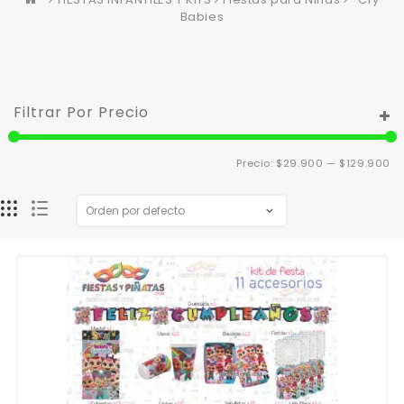
Babies
Filtrar Por Precio
Pr
Pr
Precio:
$29.900
—
$129.900
m
m