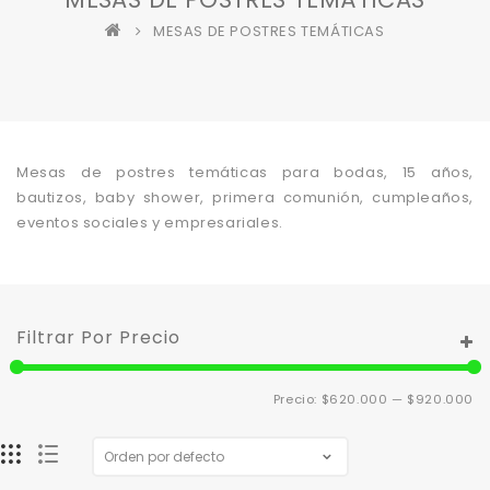
MESAS DE POSTRES TEMÁTICAS
Mesas de postres temáticas para bodas, 15 años,
bautizos, baby shower, primera comunión, cumpleaños,
eventos sociales y empresariales.
Filtrar Por Precio
Pr
Pr
Precio:
$620.000
—
$920.000
m
m