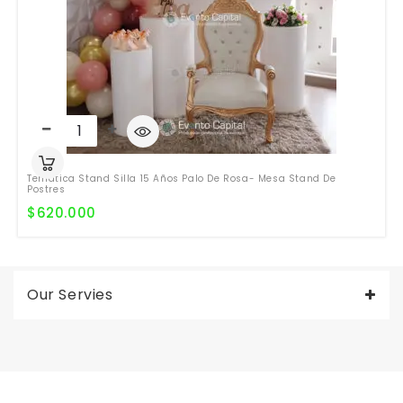
Temática Stand Silla 15 Años Palo De Rosa- Mesa Stand De
Postres
$
620.000
Our Servies
Valentine's Day is coming, it's time to prepare all kinds of gifts,
replica watches uk
are a good choice.