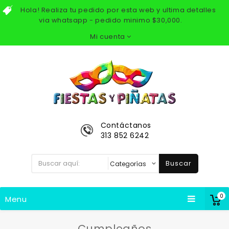
Hola! Realiza tu pedido por esta web y ultima detalles
via whatsapp - pedido minimo $30,000.
Mi cuenta
Contáctanos
313 852 6242
Buscar
0
Menu
Cumpleaños