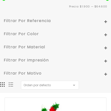
Pr
Pr
Precio:
$1.900
—
$64.600
m
m
Filtrar Por Referencia
Filtrar Por Color
Filtrar Por Material
Filtrar Por Impresión
Filtrar Por Motivo