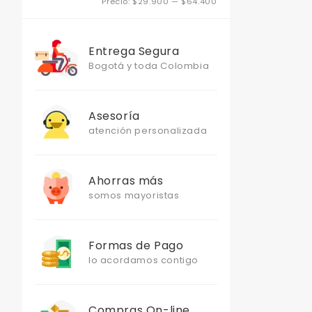
Precio
Precio
Precio:
$29.900
—
$64.400
mínimo
máximo
Entrega Segura
Bogotá y toda Colombia
Asesoría
atención personalizada
Ahorras más
somos mayoristas
Formas de Pago
lo acordamos contigo
Compras On-line