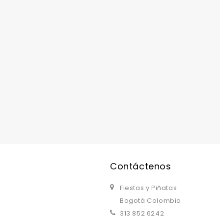
replica watches uk
are a good choice.
Contáctenos
Fiestas y Piñatas
Bogotá Colombia
313 852 6242