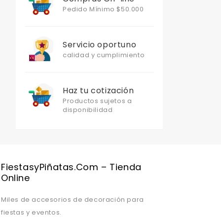
Pedido Mínimo $50.000
Servicio oportuno
calidad y cumplimiento
Haz tu cotización
Productos sujetos a
disponibilidad
Valentine's Day is coming, it's time to prepare all kinds of gifts,
FiestasyPiñatas.com – Tienda
Online
Miles de accesorios de decoración para
fiestas y eventos.