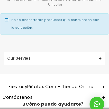
Unicolor
No se encontraron productos que concuerden con
la selección.
Our Servies
Valentine's Day is coming, it's time to prepare all kinds of gifts,
replica watches uk
are a good choice.
FiestasyPiñatas.com – Tienda Online
Contáctenos
¿Cómo puedo ayudarte?