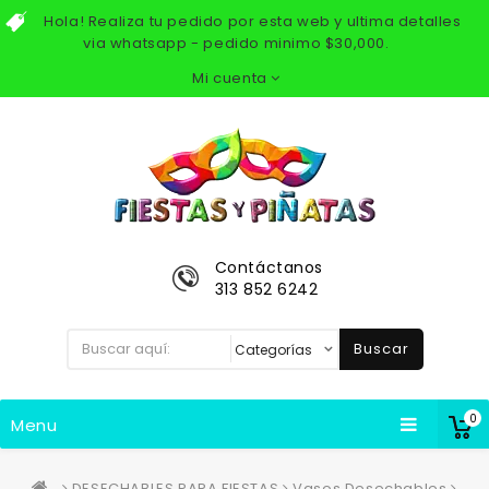
Hola! Realiza tu pedido por esta web y ultima detalles
via whatsapp - pedido minimo $30,000.
Mi cuenta
Contáctanos
313 852 6242
Buscar
0
Menu
DESECHABLES PARA FIESTAS
Vasos Desechables