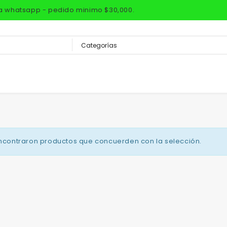
via whatsapp - pedido minimo $30,000.
ncontraron productos que concuerden con la selección.