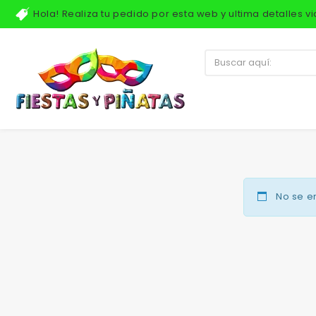
Hola! Realiza tu pedido por esta web y ultima detalles 
No se e