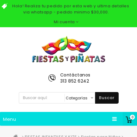
Hola! Realiza tu pedido por esta web y ultima detalles
via whatsapp - pedido minimo $30,000.
Mi cuenta
Contáctanos
313 852 6242
Buscar
0
Menu
FIESTAS INFANTILES Y KITS
Fiestas para Niños