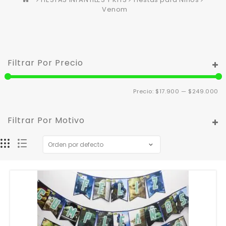
Venom
Filtrar Por Precio
Pr
Pr
Precio:
$17.900
—
$249.000
m
m
Filtrar Por Motivo