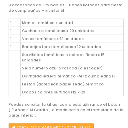
9 accesorios de Cry babies – Bebes llorones para fiesta
de cumpleaños – kit infantil
1
Mantel temático x unidad
1
Cucharitas temáticas x 20 unidades
1
Vasos temáticos x 12 unidades
1
Bandejas torta temáticas x 12 unidades
Servilletas temáticas o colores fiesta x 15
1
unidades
1
Vela numero azul o rosada (a escoger)
1
Guirnalda letrero temático «feliz cumpleaños»
1
Festón (acordeón papel seda) temático
1
Globos colores surtidos r12 x 20
Puedes solicitar tu kit así como está utilizando el botón
[
Añadir Al Carrito ] o modificarlo en el formulario de la
parte inferior.
CLICK AQUI PARA MODIFICAR TU KIT