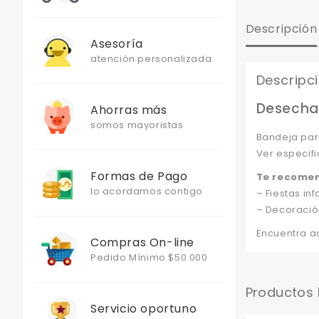
Descripción
Asesoría
atención personalizada
Descripc
Desechab
Ahorras más
somos mayoristas
Bandeja par
Ver especifi
Formas de Pago
Te recome
lo acordamos contigo
– Fiestas infa
– Decoració
Encuentra aq
Compras On-line
Pedido Mínimo $50.000
Productos
Servicio oportuno