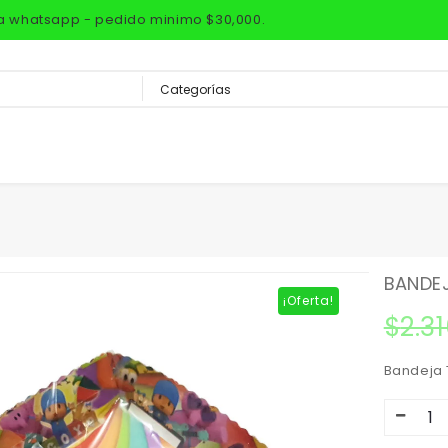
via whatsapp - pedido minimo $30,000.
BANDEJ
¡Oferta!
$
2.3
Bandeja 