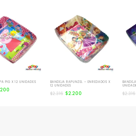
PA PIG X 12 UNIDADES
BANDEJA RAPUNZEL – ENREDADOS X
BANDEJA
12 UNIDADES
UNIDAD
.200
$
2.200
$
2.316
$
2.316