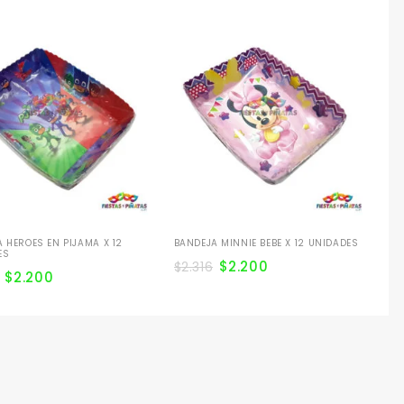
BA
$
2
 HEROES EN PIJAMA X 12
BANDEJA MINNIE BEBE X 12 UNIDADES
ES
$
2.200
$
2.316
$
2.200