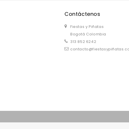
Contáctenos
Fiestas y Piñatas
Bogotá Colombia
313 852 6242
contacto@fiestasypiñatas.
replica watches uk
are a good choice.