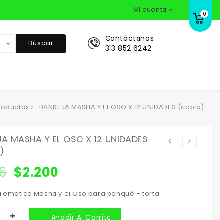
Mi cuenta
0
Contáctanos
Buscar
313 852 6242
roductos
BANDEJA MASHA Y EL OSO X 12 UNIDADES (copia)
A MASHA Y EL OSO X 12 UNIDADES
)
16
$
2.200
Temática Masha y el Oso para ponqué – torta
Añadir Al Carrito