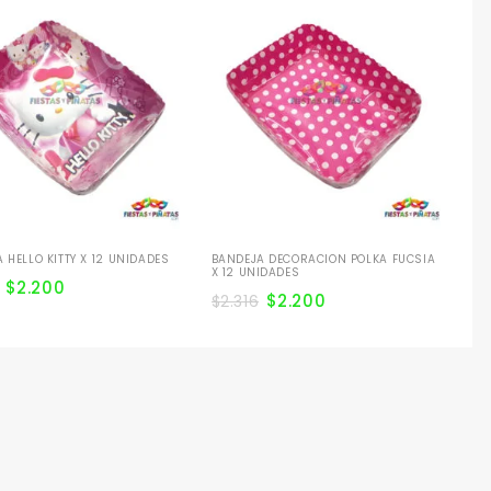
BA
12
$
2
 HELLO KITTY X 12 UNIDADES
BANDEJA DECORACION POLKA FUCSIA
X 12 UNIDADES
$
2.200
$
2.200
$
2.316