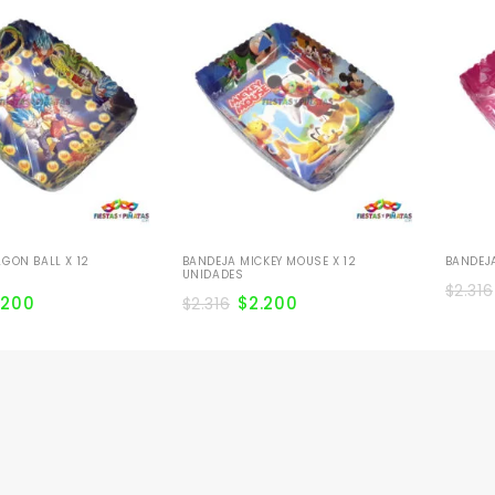
GON BALL X 12
BANDEJA MICKEY MOUSE X 12
BANDEJA
UNIDADES
$
2.316
.200
$
2.200
$
2.316