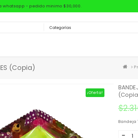
via whatsapp - pedido minimo $30,000.
ES (copia)
P
BANDEJ
¡Oferta!
(copia
$
2.3
Bandeja 