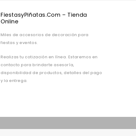
FiestasyPiñatas.com – Tienda
Online
Miles de accesorios de decoración para
fiestas y eventos.
Realizas tu cotización en línea. Estaremos en
contacto para brindarte asesoría,
disponibilidad de productos, detalles del pago
y la entrega.
Valentine's Day is coming, it's time to prepare all kinds of gifts,