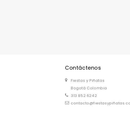
replica watches uk
are a good choice.
Contáctenos
Fiestas y Piñatas
Bogotá Colombia
313 852 6242
contacto@fiestasypiñatas.