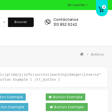
Mi cuenta
0
Contáctanos
Buscar
313 852 6242
Buttons
ic|primary|info|success|warning|danger|inverse"
utton Example [ /tt_button ]
ton Example
Button Example
tton Example
Button Example