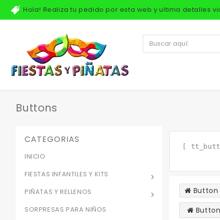
Hola! Realiza tu pedido por esta web y ultima detalles 
Buttons
CATEGORIAS
[ tt_but
INICIO
FIESTAS INFANTILES Y KITS
Button
PIÑATAS Y RELLENOS
SORPRESAS PARA NIÑOS
Button