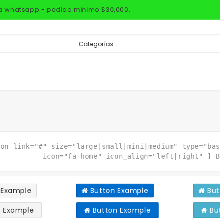
via whatsapp - pedido minimo $30,000.
ton link="#" size="large|small|mini|medium" type="bas
icon="fa-home" icon_align="left|right" ] B
 Example
Button Example
But
 Example
Button Example
Bu