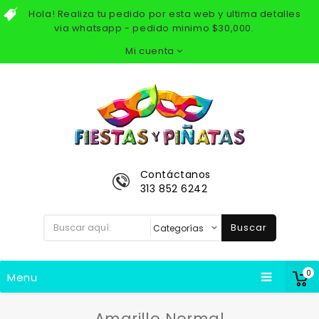
Hola! Realiza tu pedido por esta web y ultima detalles
via whatsapp - pedido minimo $30,000.
Mi cuenta
Contáctanos
313 852 6242
Buscar
0
Menu
Amarillo Normal