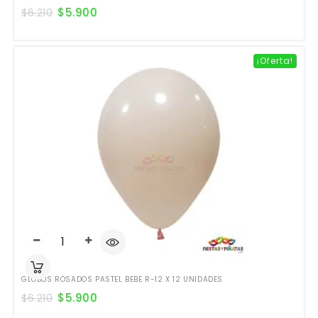
$
5.900
$
6.210
¡Oferta!
GLOBOS ROSADOS PASTEL BEBE R-12 X 12 UNIDADES
$
5.900
$
6.210