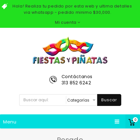
Hola! Realiza tu pedido por esta web y ultima detalles
via whatsapp - pedido minimo $30,000.
Mi cuenta
Contáctanos
313 852 6242
Buscar
0
Menu
Rosado