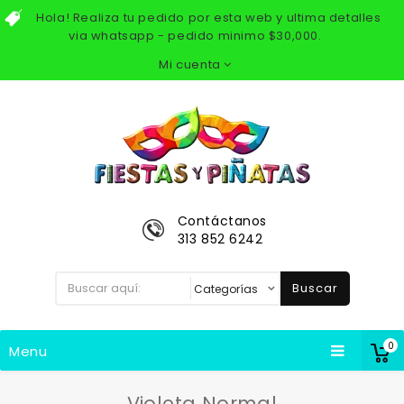
Hola! Realiza tu pedido por esta web y ultima detalles
via whatsapp - pedido minimo $30,000.
Mi cuenta
Contáctanos
313 852 6242
Buscar
0
Menu
Violeta Normal