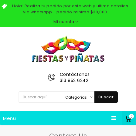
Hola! Realiza tu pedido por esta web y ultima detalles
via whatsapp - pedido minimo $30,000.
Mi cuenta
Contáctanos
313 852 6242
Buscar
0
Menu
Contact Us