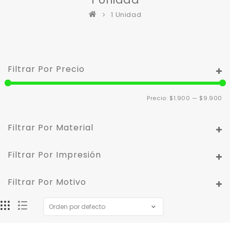
1 Unidad
Filtrar Por Precio
Pr
Pr
Precio:
$1.900
—
$9.900
m
m
Filtrar Por Material
Filtrar Por Impresión
Filtrar Por Motivo