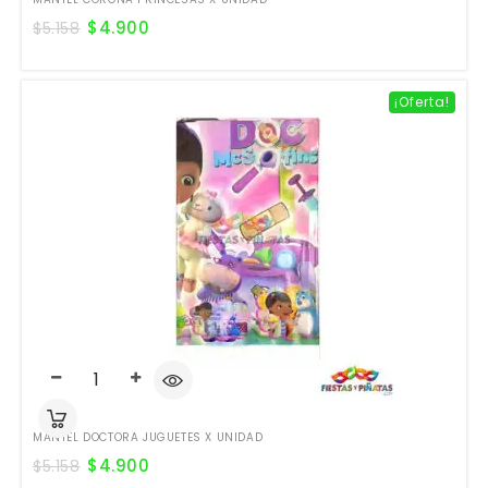
$
4.900
$
5.158
¡Oferta!
MANTEL DOCTORA JUGUETES X UNIDAD
$
4.900
$
5.158