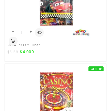
MANTEL CARS X UNIDAD
$
4.900
$
5.158
¡Oferta!