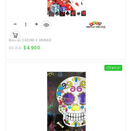
MANTEL CASINO X UNIDAD
$
4.900
$
5.158
¡Oferta!