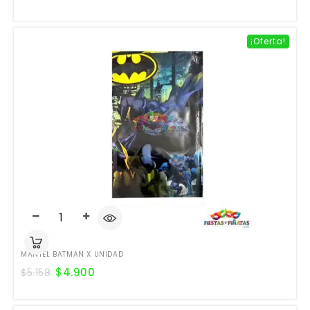
¡Oferta!
MANTEL BATMAN X UNIDAD
$
4.900
$
5.158