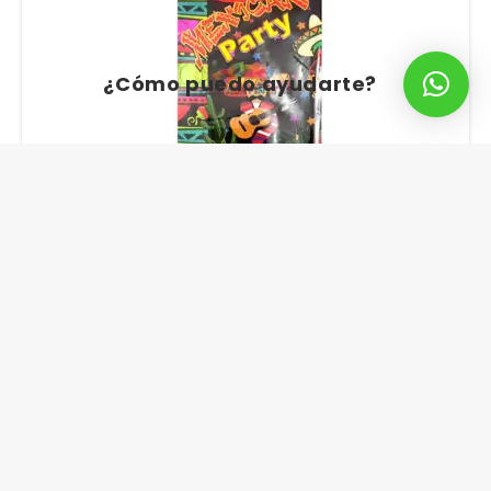
¿Cómo puedo ayudarte?
MANTEL FIESTA MEXICANA X UNIDAD
$
4.900
$
5.158
¡Oferta!