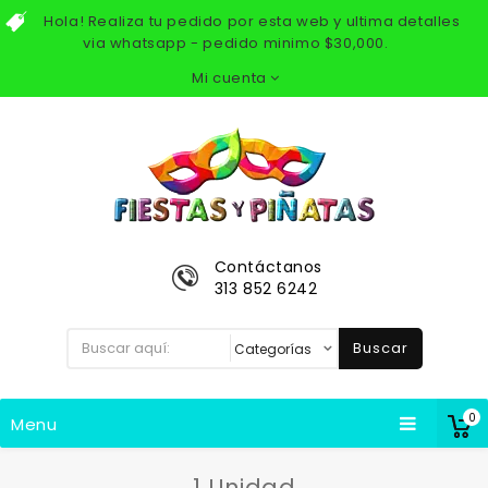
Hola! Realiza tu pedido por esta web y ultima detalles
via whatsapp - pedido minimo $30,000.
Mi cuenta
Contáctanos
313 852 6242
Buscar
0
Menu
1 Unidad