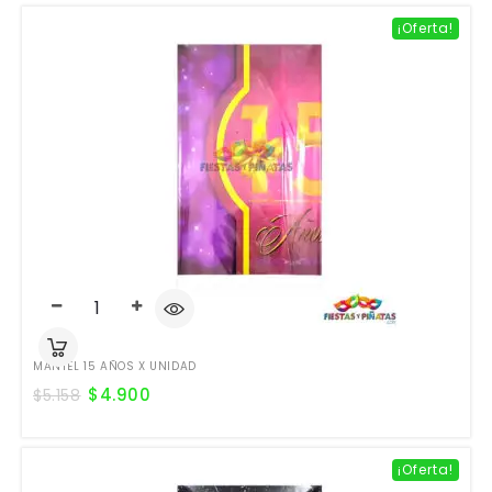
¡Oferta!
MANTEL 15 AÑOS X UNIDAD
$
4.900
$
5.158
¡Oferta!