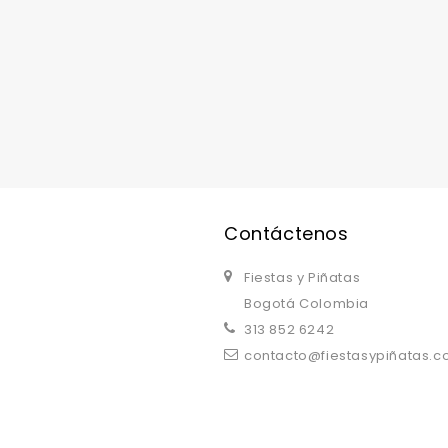
replica watches uk
are a good choice.
Contáctenos
Fiestas y Piñatas
Bogotá Colombia
313 852 6242
contacto@fiestasypiñatas.