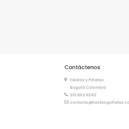
replica watches uk
are a good choice.
Contáctenos
Fiestas y Piñatas
Bogotá Colombia
313 852 6242
contacto@fiestasypiñatas.