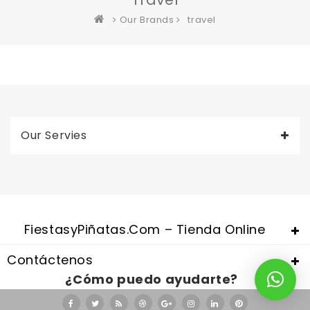
Our Brands
travel
Our Servies
Valentine's Day is coming, it's time to prepare all kinds of gifts,
replica watches uk
are a good choice.
FiestasyPiñatas.com – Tienda Online
Contáctenos
¿Cómo puedo ayudarte?