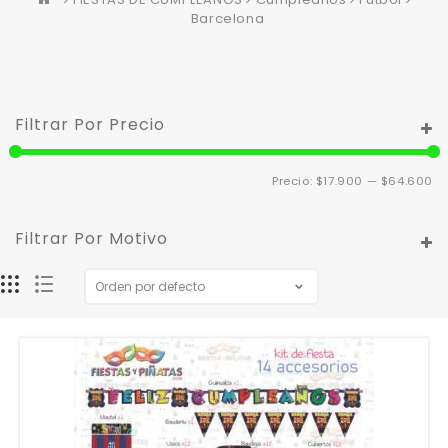
Barcelona
Filtrar Por Precio
Pr
Pr
Precio:
$17.900
—
$64.600
m
m
Filtrar Por Motivo