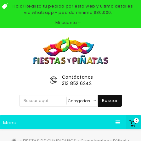
Hola! Realiza tu pedido por esta web y ultima detalles
via whatsapp - pedido minimo $30,000.
Mi cuenta
Contáctanos
313 852 6242
Buscar
0
Menu
FIESTAS DE CUMPLEAÑOS
Cumpleaños
Fútbol