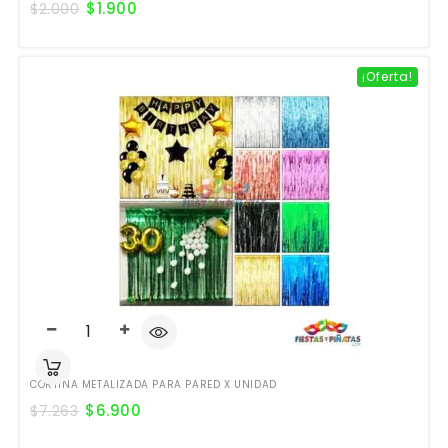
$
1.900
$
2.000
¡Oferta!
CORTINA METALIZADA PARA PARED X UNIDAD
$
6.900
$
7.263