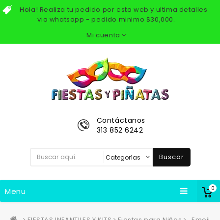
Hola! Realiza tu pedido por esta web y ultima detalles
via whatsapp - pedido minimo $30,000.
Mi cuenta
Contáctanos
313 852 6242
Buscar
0
Menu
FIESTAS INFANTILES Y KITS
Fiestas para Niñas
Emoji