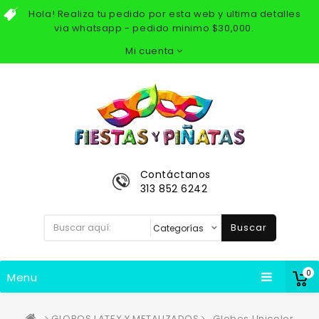
Hola! Realiza tu pedido por esta web y ultima detalles
via whatsapp - pedido minimo $30,000.
Mi cuenta
Contáctanos
313 852 6242
Buscar
0
Menu
GLOBOS LATEX Y METALIZADOS
Globos Unicolor