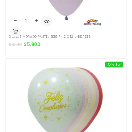
GLOBOS MORADO PASTEL BEBE R-12 X 12 UNIDADES
$
5.900
$
6.210
¡Oferta!