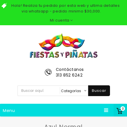
Hola! Realiza tu pedido por esta web y ultima detalles
via whatsapp - pedido minimo $30,000.
Mi cuenta
Contáctanos
313 852 6242
Buscar
0
Menu
Azul Normal