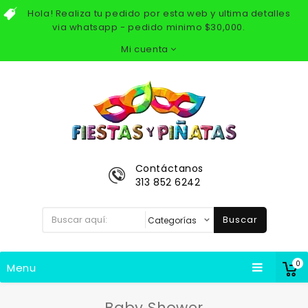
Hola! Realiza tu pedido por esta web y ultima detalles
via whatsapp - pedido minimo $30,000.
Mi cuenta
Contáctanos
313 852 6242
Buscar
0
Menu
Baby Shower