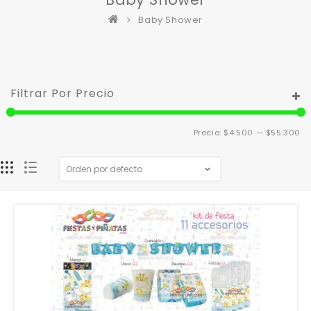
Baby Shower
Filtrar Por Precio
Pr
Pr
Precio:
$4.500
—
$55.300
m
m