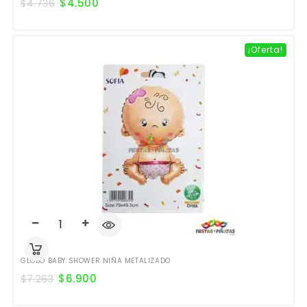
$
4.500
$
4.736
¡Oferta!
GLOBO BABY SHOWER NIÑA METALIZADO
$
6.900
$
7.263