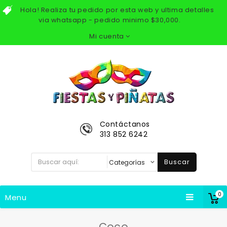
Hola! Realiza tu pedido por esta web y ultima detalles
via whatsapp - pedido minimo $30,000.
Mi cuenta
Contáctanos
313 852 6242
Buscar
0
Menu
Coco