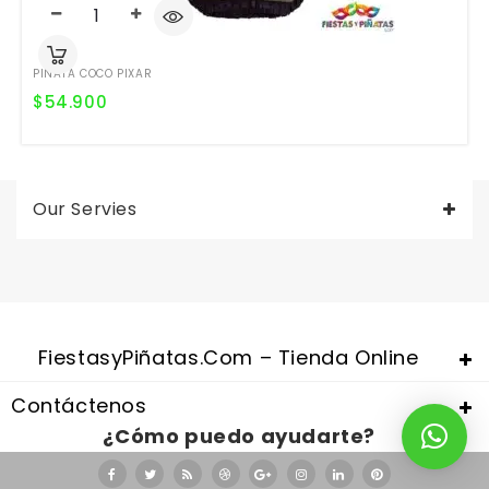
PIÑATA COCO PIXAR
$
54.900
Our Servies
Valentine's Day is coming, it's time to prepare all kinds of gifts,
replica watches uk
are a good choice.
FiestasyPiñatas.com – Tienda Online
Contáctenos
¿Cómo puedo ayudarte?