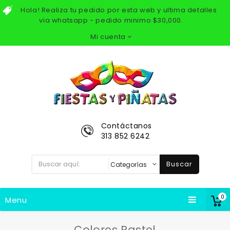
Hola! Realiza tu pedido por esta web y ultima detalles
via whatsapp - pedido minimo $30,000.
Mi cuenta
Contáctanos
313 852 6242
Buscar
0
Menu
Colores Pastel