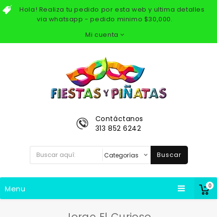
Hola! Realiza tu pedido por esta web y ultima detalles
via whatsapp - pedido minimo $30,000.
Mi cuenta
Contáctanos
313 852 6242
Buscar
0
Menu
Jorge El Curioso