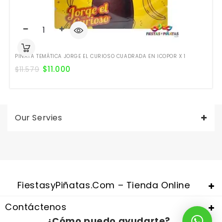
PIÑATA TEMÁTICA JORGE EL CURIOSO CUADRADA EN ICOPOR X 1
$
11.000
$
11.579
Our Servies
Valentine's Day is coming, it's time to prepare all kinds of gifts,
replica watches uk
are a good choice.
FiestasyPiñatas.com – Tienda Online
Contáctenos
¿Cómo puedo ayudarte?