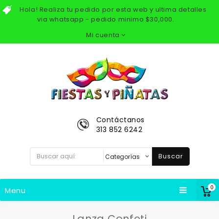
Hola! Realiza tu pedido por esta web y ultima detalles
via whatsapp - pedido minimo $30,000.
Mi cuenta
Contáctanos
313 852 6242
Buscar
0
Menu
Lanza Confeti