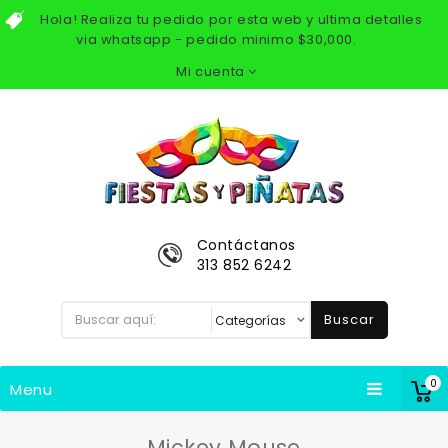
Hola! Realiza tu pedido por esta web y ultima detalles
via whatsapp - pedido minimo $30,000.
Mi cuenta
Contáctanos
313 852 6242
Buscar
0
Menu
Mickey Mouse