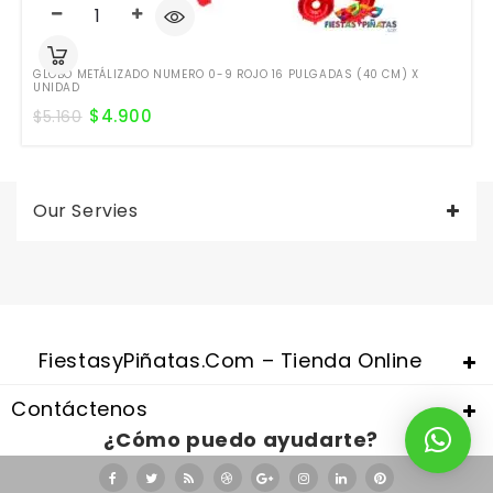
GLOBO METÁLIZADO NUMERO 0-9 ROJO 16 PULGADAS (40 CM) X
UNIDAD
$
4.900
$
5.160
Our Servies
Valentine's Day is coming, it's time to prepare all kinds of gifts,
replica watches uk
are a good choice.
FiestasyPiñatas.com – Tienda Online
Contáctenos
¿Cómo puedo ayudarte?