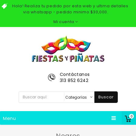
Hola! Realiza tu pedido por esta web y ultima detalles
via whatsapp - pedido minimo $30,000.
Mi cuenta
Contáctanos
313 852 6242
Buscar
0
Menu
Negros