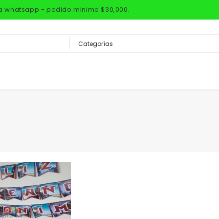
via whatsapp - pedido minimo $30,000.