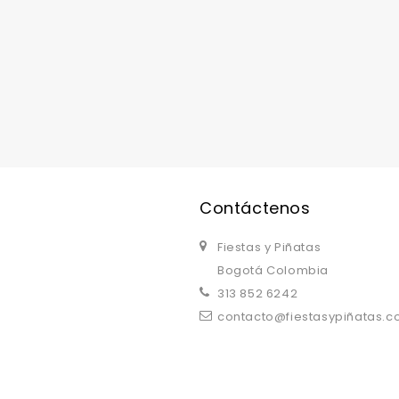
replica watches uk
are a good choice.
Contáctenos
Fiestas y Piñatas
Bogotá Colombia
313 852 6242
contacto@fiestasypiñatas.