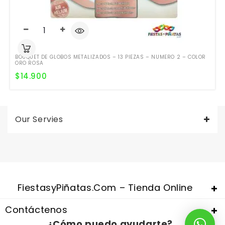
BOUQUET DE GLOBOS METALIZADOS – 13 PIEZAS – NUMERO 2 – COLOR
ORO ROSA
$
14.900
Our Servies
Valentine's Day is coming, it's time to prepare all kinds of gifts,
replica watches uk
are a good choice.
FiestasyPiñatas.com – Tienda Online
Contáctenos
¿Cómo puedo ayudarte?