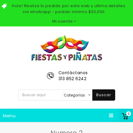
Hola! Realiza tu pedido por esta web y ultima detalles
via whatsapp - pedido minimo $30,000.
Mi cuenta
Contáctanos
313 852 6242
Buscar
0
Menu
Numero 2