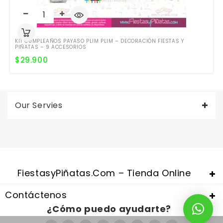
KIT CUMPLEAÑOS PAYASO PLIM PLIM – DECORACIÓN FIESTAS Y
PIÑATAS – 9 ACCESORIOS
$
29.900
Our Servies
Valentine's Day is coming, it's time to prepare all kinds of gifts,
replica watches uk
are a good choice.
FiestasyPiñatas.com – Tienda Online
Contáctenos
¿Cómo puedo ayudarte?