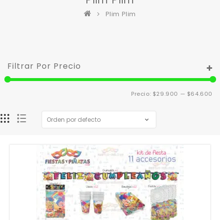
Plim Plim
Filtrar Por Precio
Pr
Pr
Precio:
$29.900
—
$64.600
m
m