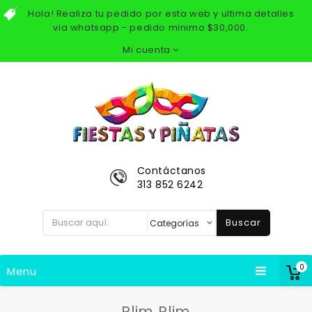
Hola! Realiza tu pedido por esta web y ultima detalles
via whatsapp - pedido minimo $30,000.
Mi cuenta
Contáctanos
313 852 6242
Buscar
0
Menu
Plim Plim