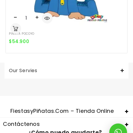
PIÑATA POCOYO
$
54.900
Our Servies
Valentine's Day is coming, it's time to prepare all kinds of gifts,
replica watches uk
are a good choice.
FiestasyPiñatas.com – Tienda Online
Contáctenos
¿Cómo puedo ayudarte?