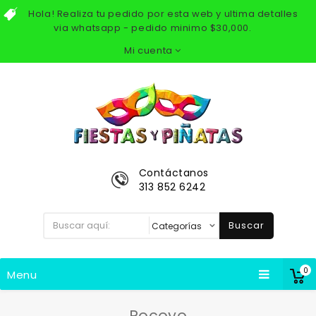
Hola! Realiza tu pedido por esta web y ultima detalles
via whatsapp - pedido minimo $30,000.
Mi cuenta
Contáctanos
313 852 6242
Buscar
0
Menu
Pocoyo