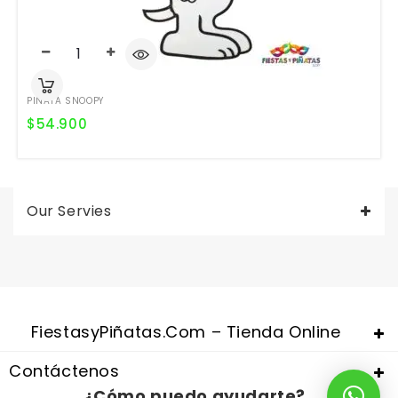
PIÑATA SNOOPY
$
54.900
Our Servies
Valentine's Day is coming, it's time to prepare all kinds of gifts,
replica watches uk
are a good choice.
FiestasyPiñatas.com – Tienda Online
Contáctenos
¿Cómo puedo ayudarte?