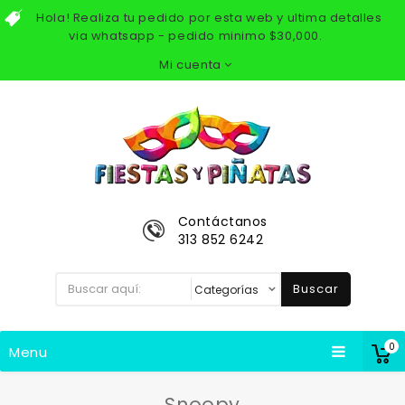
Hola! Realiza tu pedido por esta web y ultima detalles
via whatsapp - pedido minimo $30,000.
Mi cuenta
Contáctanos
313 852 6242
Buscar
0
Menu
Snoopy