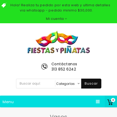
Hola! Realiza tu pedido por esta web y ultima detalles
via whatsapp - pedido minimo $30,000.
Mi cuenta
Contáctanos
313 852 6242
Buscar
0
Menu
Vasos