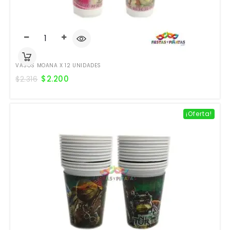
VASOS MOANA X 12 UNIDADES
$
2.200
$
2.316
¡Oferta!