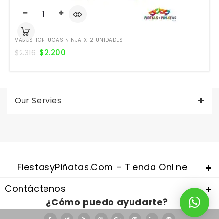
VASOS TORTUGAS NINJA X 12 UNIDADES
$
2.200
$
2.316
Our Servies
Valentine's Day is coming, it's time to prepare all kinds of gifts,
replica watches uk
are a good choice.
FiestasyPiñatas.com – Tienda Online
Contáctenos
¿Cómo puedo ayudarte?