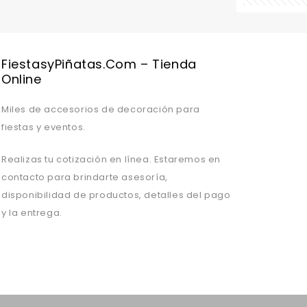
Valentine's Day is coming, it's time to prepare all kinds of gifts,
FiestasyPiñatas.com – Tienda
Online
Miles de accesorios de decoración para
fiestas y eventos.
Realizas tu cotización en línea. Estaremos en
contacto para brindarte asesoría,
disponibilidad de productos, detalles del pago
y la entrega.