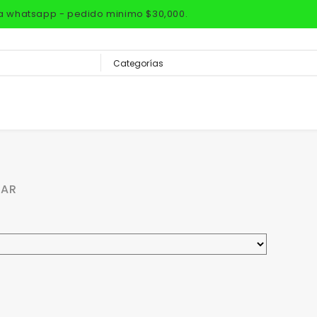
via whatsapp - pedido minimo $30,000.
BAR