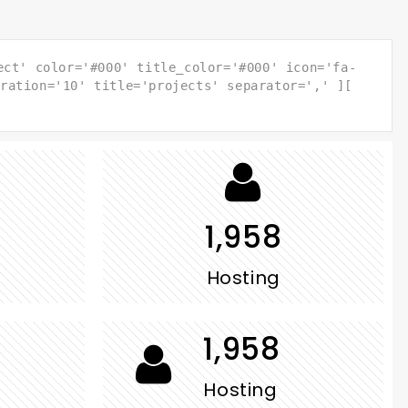
ect' color='#000' title_color='#000' icon='fa-
ration='10' title='projects' separator=',' ][
1,968
Hosting
1,968
Hosting