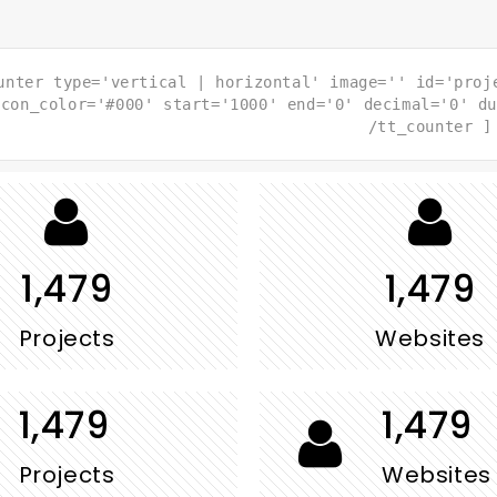
unter type='vertical | horizontal' image='' id='proj
icon_color='#000' start='1000' end='0' decimal='0' du
/tt_counter ]
1,484
1,484
Projects
Websites
1,484
1,484
Projects
Websites