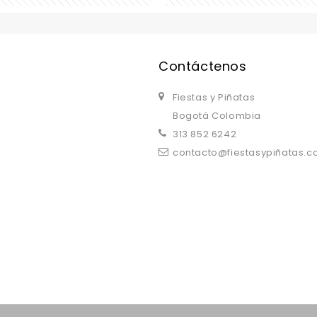
replica watches uk
are a good choice.
Contáctenos
Fiestas y Piñatas
Bogotá Colombia
313 852 6242
contacto@fiestasypiñatas.