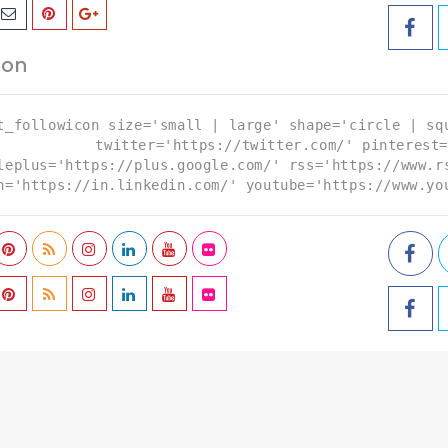
con
t_followicon size='small | large' shape='circle | sq
twitter='https://twitter.com/' pinterest=
leplus='https://plus.google.com/' rss='https://www.r
n='https://in.linkedin.com/' youtube='https://www.yo