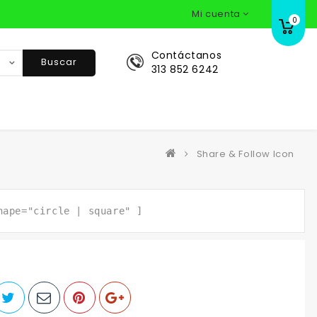
Mi cuenta
0
Contáctanos
Buscar
313 852 6242
Share & Follow Icon
hape="circle | square" ]