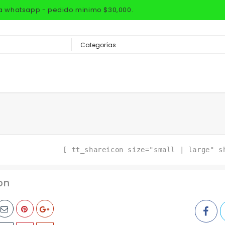
via whatsapp - pedido minimo $30,000.
[ tt_shareicon size="small | large" s
on