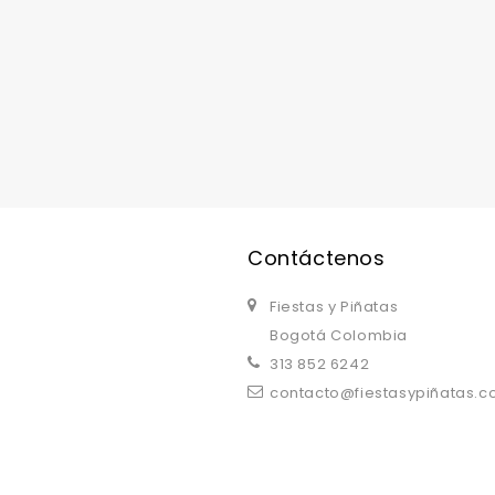
replica watches uk
are a good choice.
Contáctenos
Fiestas y Piñatas
Bogotá Colombia
313 852 6242
contacto@fiestasypiñatas.